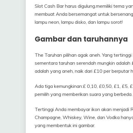
Slot Cash Bar harus digulung.memiliki tema 
membuat Anda bersemangat untuk bersenang-s
lampu neon, lampu disko, dan lampu sorot!
Gambar dan taruhannya
The Taruhan pilihan agak aneh. Yang tertinggi
sementara taruhan serendah mungkin adalah £0,
adalah yang aneh, naik dari £10 per berputar 
Ada tiga kemungkinan:£ 0,10, £0,50, £1, £5, 
pemilih yang memberikan suara yang berbeda.
Tertinggi Anda membayar ikon akan menjadi 
Champagne, Whiskey, Wine, dan Vodka hanyal
yang membentuk ini gambar.