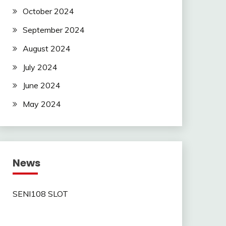
October 2024
September 2024
August 2024
July 2024
June 2024
May 2024
News
SENI108 SLOT