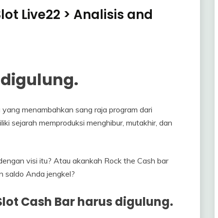
ot Live22 > Analisis and
 digulung.
 yang menambahkan sang raja program dari
liki sejarah memproduksi menghibur, mutakhir, dan
 dengan visi itu? Atau akankah Rock the Cash bar
saldo Anda jengkel?
ot Cash Bar harus digulung.