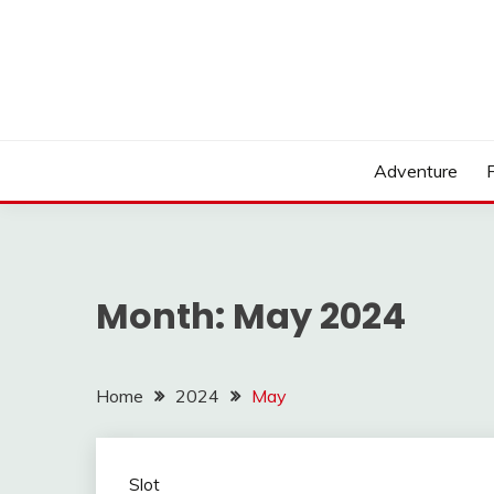
Skip
to
content
Adventure
F
Month:
May 2024
Home
2024
May
Slot