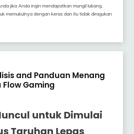
da jika Anda ingin mendapatkan mungil lubang,
uk memukulnya dengan keras dan itu tidak diragukan
lisis and Panduan Menang
a Flow Gaming
uncul untuk Dimulai
tus Taruhan Lepas