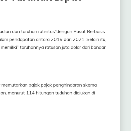
judian dan taruhan rutinitas”dengan Pusat Berbasis
lam pendapatan antara 2019 dan 2021. Selain itu,
emiliki” taruhannya ratusan juta dolar dari bandar
lar memutarkan pajak pajak penghindaran skema
aan, menurut 114 hitungan tuduhan diajukan di