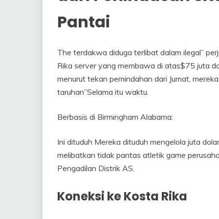
Pantai
The terdakwa diduga terlibat dalam ilegal” per
Rika server yang membawa di atas$75 juta da
menurut tekan pemindahan dari Jumat, mereka m
taruhan”Selama itu waktu.
Berbasis di Birmingham Alabama:
Ini dituduh Mereka dituduh mengelola juta do
melibatkan tidak pantas atletik game perusah
Pengadilan Distrik AS.
Koneksi ke Kosta Rika