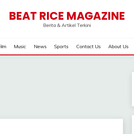
BEAT RICE MAGAZINE
Berita & Artikel Terkini
ilm
Music
News
Sports
Contact Us
About Us