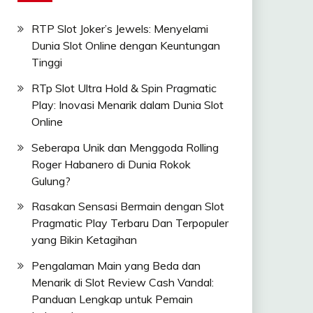
RTP Slot Joker’s Jewels: Menyelami
Dunia Slot Online dengan Keuntungan
Tinggi
RTp Slot Ultra Hold & Spin Pragmatic
Play: Inovasi Menarik dalam Dunia Slot
Online
Seberapa Unik dan Menggoda Rolling
Roger Habanero di Dunia Rokok
Gulung?
Rasakan Sensasi Bermain dengan Slot
Pragmatic Play Terbaru Dan Terpopuler
yang Bikin Ketagihan
Pengalaman Main yang Beda dan
Menarik di Slot Review Cash Vandal:
Panduan Lengkap untuk Pemain