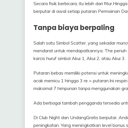
Secara fisik berbicara, itu lebih dari fitur.Hin
berputar di awal setiap putaran Permainan Das
Tanpa biaya berpaling
Salah satu Simbol Scatter, yang sekadar muncul
mendarat untuk mendapatkannya. The penuh var
karcis huruf simbol Akui 1, Akui 2, atau Akui 3.
Putaran bebas memiliki potensi untuk meningk
acak memicu 1 hingga 3 re = putaran.Ini resp
maksimal 7 himpunan tanpa menggunakan grati
Ada berbagai tambah pengganda tersedia unt
Di Club Night dan UndangGratis berputar, An
peningkatan. Yang meningkatkan level bonus saa