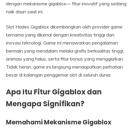
dengan mekanisme gigablox— fitur inovatif yang sedang
naik daun saat ini.
Slot Hades Gigablox dikembangkan oleh provider game
ternama yang dikenal dengan kreativitas tinggi dan
inovasi teknologi. Game ini menawarkan pengalaman
bermain yang mendalam melalui grafis berkualitas tinggi,
animasi yang halus, serta fitur bonus yang menggiurkan.
Tidak heran, game ini langsung mendapatkan perhatian
besar di kalangan penggemar slot di seluruh dunia.
Apa Itu Fitur Gigablox dan
Mengapa Signifikan?
Memahami Mekanisme Gigablox