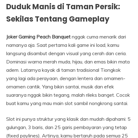
Duduk Manis di Taman Persik:
Sekilas Tentang Gameplay
Joker Gaming Peach Banquet
nggak cuma menarik dari
namanya aja. Saat pertama kali game ini load, kamu
langsung disambut dengan visual yang cerah dan ceria.
Dominasi warna merah muda, hijau, dan emas bikin mata
adem. Latarnya kayak di taman tradisional Tiongkok
yang lagi ada perayaan, dengan lentera dan ornamen-
ornamen cantik. Yang bikin santai, musik dan efek
suaranya nggak bikin tegang, malah rileks banget. Cocok
buat kamu yang mau main slot sambil nongkrong santai.
Slot ini punya struktur yang klasik dan mudah dipahami: 5
gulungan, 3 baris, dan 25 garis pembayaran yang tetap
(fixed paylines). Artinya, kamu bertaruh pada semua 25