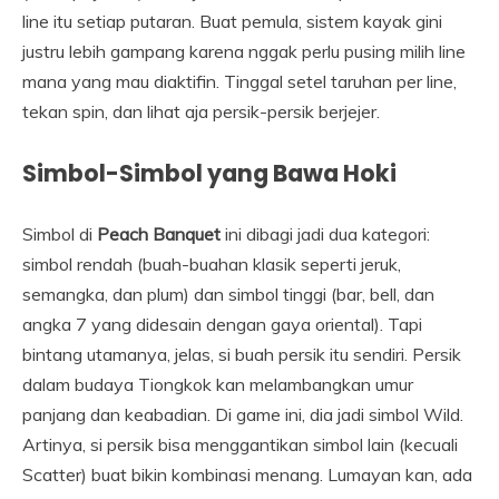
line itu setiap putaran. Buat pemula, sistem kayak gini
justru lebih gampang karena nggak perlu pusing milih line
mana yang mau diaktifin. Tinggal setel taruhan per line,
tekan spin, dan lihat aja persik-persik berjejer.
Simbol-Simbol yang Bawa Hoki
Simbol di
Peach Banquet
ini dibagi jadi dua kategori:
simbol rendah (buah-buahan klasik seperti jeruk,
semangka, dan plum) dan simbol tinggi (bar, bell, dan
angka 7 yang didesain dengan gaya oriental). Tapi
bintang utamanya, jelas, si buah persik itu sendiri. Persik
dalam budaya Tiongkok kan melambangkan umur
panjang dan keabadian. Di game ini, dia jadi simbol Wild.
Artinya, si persik bisa menggantikan simbol lain (kecuali
Scatter) buat bikin kombinasi menang. Lumayan kan, ada