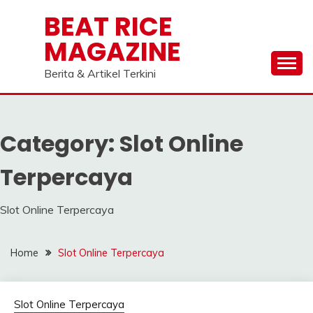
Skip
BEAT RICE
to
MAGAZINE
content
Berita & Artikel Terkini
Category:
Slot Online
Terpercaya
Slot Online Terpercaya
Home
Slot Online Terpercaya
Slot Online Terpercaya