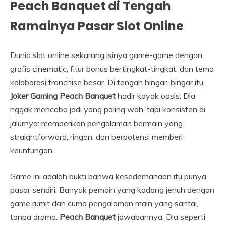
Peach Banquet di Tengah
Ramainya Pasar Slot Online
Dunia slot online sekarang isinya game-game dengan
grafis cinematic, fitur bonus bertingkat-tingkat, dan tema
kolaborasi franchise besar. Di tengah hingar-bingar itu,
Joker Gaming Peach Banquet
hadir kayak oasis. Dia
nggak mencoba jadi yang paling wah, tapi konsisten di
jalurnya: memberikan pengalaman bermain yang
straightforward, ringan, dan berpotensi memberi
keuntungan.
Game ini adalah bukti bahwa kesederhanaan itu punya
pasar sendiri. Banyak pemain yang kadang jenuh dengan
game rumit dan cuma pengalaman main yang santai,
tanpa drama.
Peach Banquet
jawabannya. Dia seperti