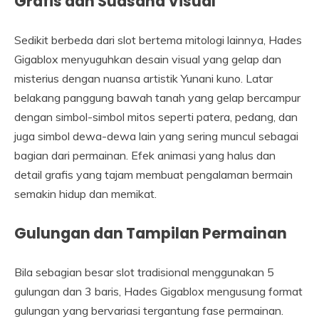
Grafis dan Suasana Visual
Sedikit berbeda dari slot bertema mitologi lainnya, Hades
Gigablox menyuguhkan desain visual yang gelap dan
misterius dengan nuansa artistik Yunani kuno. Latar
belakang panggung bawah tanah yang gelap bercampur
dengan simbol-simbol mitos seperti patera, pedang, dan
juga simbol dewa-dewa lain yang sering muncul sebagai
bagian dari permainan. Efek animasi yang halus dan
detail grafis yang tajam membuat pengalaman bermain
semakin hidup dan memikat.
Gulungan dan Tampilan Permainan
Bila sebagian besar slot tradisional menggunakan 5
gulungan dan 3 baris, Hades Gigablox mengusung format
gulungan yang bervariasi tergantung fase permainan.