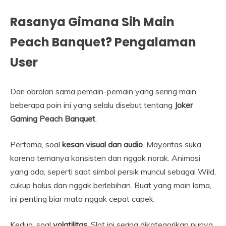
Rasanya Gimana Sih Main
Peach Banquet? Pengalaman
User
Dari obrolan sama pemain-pemain yang sering main,
beberapa poin ini yang selalu disebut tentang
Joker
Gaming Peach Banquet
.
Pertama, soal
kesan visual dan audio
. Mayoritas suka
karena temanya konsisten dan nggak norak. Animasi
yang ada, seperti saat simbol persik muncul sebagai Wild,
cukup halus dan nggak berlebihan. Buat yang main lama,
ini penting biar mata nggak cepat capek.
Kedua, soal
volatilitas
. Slot ini sering dikategorikan punya