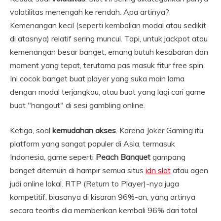
volatilitas menengah ke rendah. Apa artinya?
Kemenangan kecil (seperti kembalian modal atau sedikit
di atasnya) relatif sering muncul. Tapi, untuk jackpot atau
kemenangan besar banget, emang butuh kesabaran dan
moment yang tepat, terutama pas masuk fitur free spin.
Ini cocok banget buat player yang suka main lama
dengan modal terjangkau, atau buat yang lagi cari game
buat "hangout" di sesi gambling online.
Ketiga, soal
kemudahan akses
. Karena Joker Gaming itu
platform yang sangat populer di Asia, termasuk
Indonesia, game seperti
Peach Banquet
gampang
banget ditemuin di hampir semua situs
idn slot
atau agen
judi online lokal. RTP (Return to Player)-nya juga
kompetitif, biasanya di kisaran 96%-an, yang artinya
secara teoritis dia memberikan kembali 96% dari total