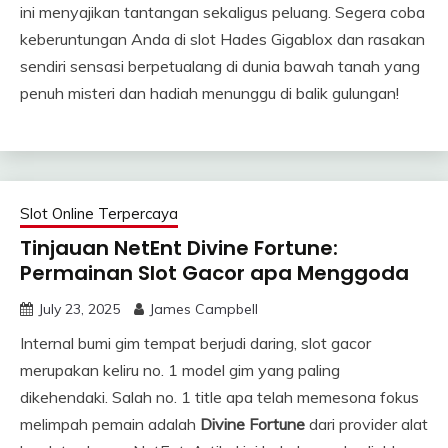
ini menyajikan tantangan sekaligus peluang. Segera coba
keberuntungan Anda di slot Hades Gigablox dan rasakan
sendiri sensasi berpetualang di dunia bawah tanah yang
penuh misteri dan hadiah menunggu di balik gulungan!
Slot Online Terpercaya
Tinjauan NetEnt Divine Fortune:
Permainan Slot Gacor apa Menggoda
July 23, 2025
James Campbell
Internal bumi gim tempat berjudi daring, slot gacor
merupakan keliru no. 1 model gim yang paling
dikehendaki. Salah no. 1 title apa telah memesona fokus
melimpah pemain adalah
Divine Fortune
dari provider alat