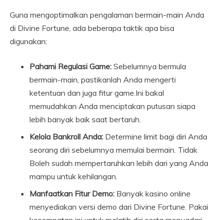
Guna mengoptimalkan pengalaman bermain-main Anda
di Divine Fortune, ada beberapa taktik apa bisa
digunakan:
Pahami Regulasi Game:
Sebelumnya bermula
bermain-main, pastikanlah Anda mengerti
ketentuan dan juga fitur game.Ini bakal
memudahkan Anda menciptakan putusan siapa
lebih banyak baik saat bertaruh.
Kelola Bankroll Anda:
Determine limit bagi diri Anda
seorang diri sebelumnya memulai bermain. Tidak
Boleh sudah mempertaruhkan lebih dari yang Anda
mampu untuk kehilangan.
Manfaatkan Fitur Demo:
Banyak kasino online
menyediakan versi demo dari Divine Fortune. Pakai
kesempatan ini untuk melatih diri serta menyadari