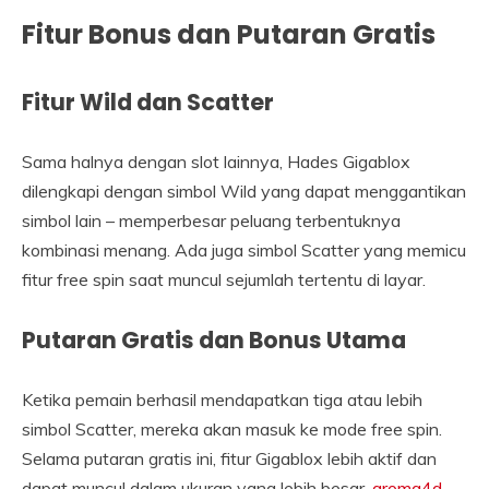
Fitur Bonus dan Putaran Gratis
Fitur Wild dan Scatter
Sama halnya dengan slot lainnya, Hades Gigablox
dilengkapi dengan simbol Wild yang dapat menggantikan
simbol lain – memperbesar peluang terbentuknya
kombinasi menang. Ada juga simbol Scatter yang memicu
fitur free spin saat muncul sejumlah tertentu di layar.
Putaran Gratis dan Bonus Utama
Ketika pemain berhasil mendapatkan tiga atau lebih
simbol Scatter, mereka akan masuk ke mode free spin.
Selama putaran gratis ini, fitur Gigablox lebih aktif dan
dapat muncul dalam ukuran yang lebih besar,
aroma4d