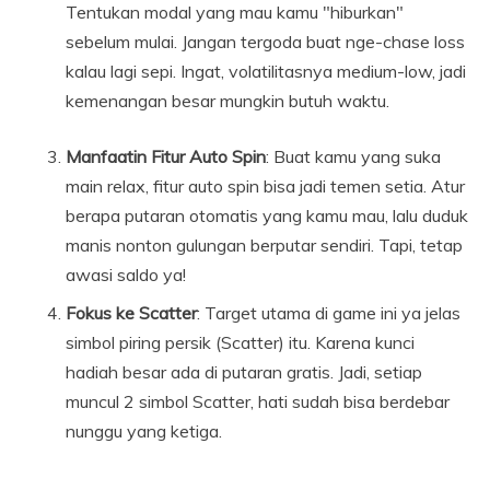
Tentukan modal yang mau kamu "hiburkan"
sebelum mulai. Jangan tergoda buat nge-chase loss
kalau lagi sepi. Ingat, volatilitasnya medium-low, jadi
kemenangan besar mungkin butuh waktu.
Manfaatin Fitur Auto Spin
: Buat kamu yang suka
main relax, fitur auto spin bisa jadi temen setia. Atur
berapa putaran otomatis yang kamu mau, lalu duduk
manis nonton gulungan berputar sendiri. Tapi, tetap
awasi saldo ya!
Fokus ke Scatter
: Target utama di game ini ya jelas
simbol piring persik (Scatter) itu. Karena kunci
hadiah besar ada di putaran gratis. Jadi, setiap
muncul 2 simbol Scatter, hati sudah bisa berdebar
nunggu yang ketiga.