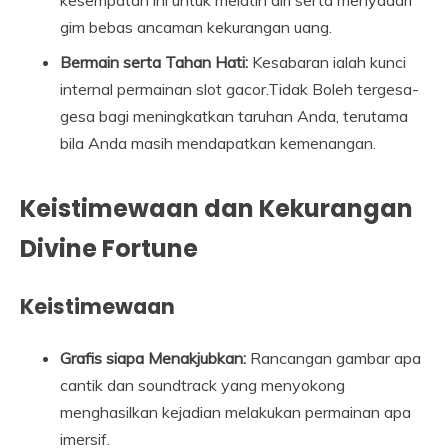
gim bebas ancaman kekurangan uang.
Bermain serta Tahan Hati:
Kesabaran ialah kunci
internal permainan slot gacor.Tidak Boleh tergesa-
gesa bagi meningkatkan taruhan Anda, terutama
bila Anda masih mendapatkan kemenangan.
Keistimewaan dan Kekurangan
Divine Fortune
Keistimewaan
Grafis siapa Menakjubkan:
Rancangan gambar apa
cantik dan soundtrack yang menyokong
menghasilkan kejadian melakukan permainan apa
imersif.