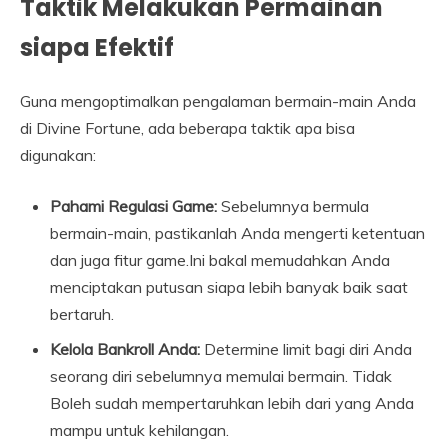
Taktik Melakukan Permainan
siapa Efektif
Guna mengoptimalkan pengalaman bermain-main Anda
di Divine Fortune, ada beberapa taktik apa bisa
digunakan:
Pahami Regulasi Game:
Sebelumnya bermula
bermain-main, pastikanlah Anda mengerti ketentuan
dan juga fitur game.Ini bakal memudahkan Anda
menciptakan putusan siapa lebih banyak baik saat
bertaruh.
Kelola Bankroll Anda:
Determine limit bagi diri Anda
seorang diri sebelumnya memulai bermain. Tidak
Boleh sudah mempertaruhkan lebih dari yang Anda
mampu untuk kehilangan.