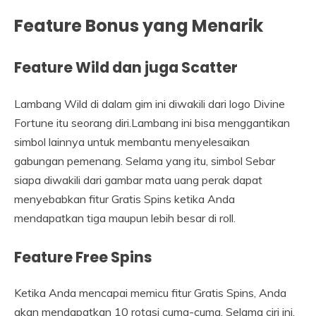
Feature Bonus yang Menarik
Feature Wild dan juga Scatter
Lambang Wild di dalam gim ini diwakili dari logo Divine
Fortune itu seorang diri.Lambang ini bisa menggantikan
simbol lainnya untuk membantu menyelesaikan
gabungan pemenang. Selama yang itu, simbol Sebar
siapa diwakili dari gambar mata uang perak dapat
menyebabkan fitur Gratis Spins ketika Anda
mendapatkan tiga maupun lebih besar di roll.
Feature Free Spins
Ketika Anda mencapai memicu fitur Gratis Spins, Anda
akan mendapatkan 10 rotasi cuma-cuma. Selama ciri ini,