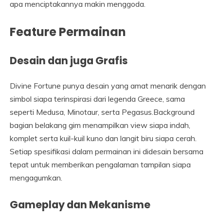
apa menciptakannya makin menggoda.
Feature Permainan
Desain dan juga Grafis
Divine Fortune punya desain yang amat menarik dengan
simbol siapa terinspirasi dari legenda Greece, sama
seperti Medusa, Minotaur, serta Pegasus.Background
bagian belakang gim menampilkan view siapa indah,
komplet serta kuil-kuil kuno dan langit biru siapa cerah.
Setiap spesifikasi dalam permainan ini didesain bersama
tepat untuk memberikan pengalaman tampilan siapa
mengagumkan.
Gameplay dan Mekanisme