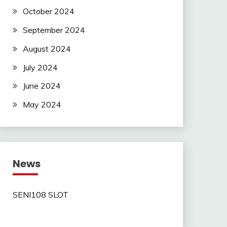
October 2024
September 2024
August 2024
July 2024
June 2024
May 2024
News
SENI108 SLOT