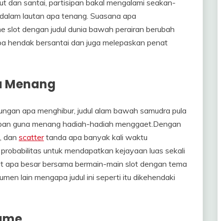
t dan santai, partisipan bakal mengalami seakan-
dalam lautan apa tenang. Suasana apa
 slot dengan judul dunia bawah perairan berubah
 apa hendak bersantai dan juga melepaskan penat
a Menang
kungan apa menghibur, judul alam bawah samudra pula
sipan guna menang hadiah-hadiah menggaet.Dengan
l, dan
scatter
tanda apa banyak kali waktu
, probabilitas untuk mendapatkan kejayaan luas sekali
fit apa besar bersama bermain-main slot dengan tema
gumen lain mengapa judul ini seperti itu dikehendaki
Game