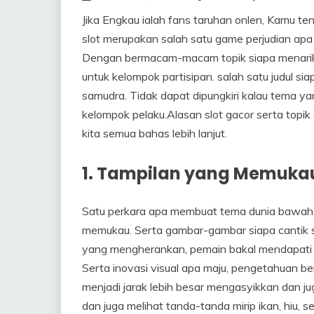
Jika Engkau ialah fans taruhan onlen, Kamu te
slot merupakan salah satu game perjudian apa
Dengan bermacam-macam topik siapa menarik, 
untuk kelompok partisipan. salah satu judul si
samudra. Tidak dapat dipungkiri kalau tema yan
kelompok pelaku.Alasan slot gacor serta topik
kita semua bahas lebih lanjut.
1. Tampilan yang Memuka
Satu perkara apa membuat tema dunia bawah 
memukau. Serta gambar-gambar siapa cantik s
yang mengherankan, pemain bakal mendapati s
Serta inovasi visual apa maju, pengetahuan be
menjadi jarak lebih besar mengasyikkan dan
dan juga melihat tanda-tanda mirip ikan, hiu, 