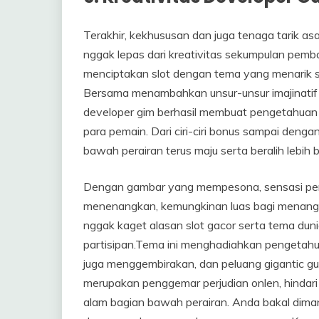
Terakhir, kekhususan dan juga tenaga tarik asa
nggak lepas dari kreativitas sekumpulan pemb
menciptakan slot dengan tema yang menarik ser
Bersama menambahkan unsur-unsur imajinatif 
developer gim berhasil membuat pengetahuan 
para pemain. Dari ciri-ciri bonus sampai denga
bawah perairan terus maju serta beralih leb
Dengan gambar yang mempesona, sensasi pe
menenangkan, kemungkinan luas bagi menang, 
nggak kaget alasan slot gacor serta tema dun
partisipan.Tema ini menghadiahkan pengetah
juga menggembirakan, dan peluang gigantic g
merupakan penggemar perjudian onlen, hindar
alam bagian bawah perairan. Anda bakal di