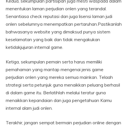
Kedua, sekumpulan partisipan juga mesti waspada dalam
menentukan laman perjudian onlen yang terandal.
Senantiasa check reputasi dan juga lisensi laman judi
onlen sebelumnya menempatkan pertaruhan.Pastikanlah
bahwasanya website yang dimaksud punya sistem
keselamatan yang baik dan tidak mengakukan
ketidakjujuran internal game.
Ketiga, sekumpulan pemain serta harus memiliki
pemahaman yang mantap mengenai jenis game
perjudian onlen yang mereka semua mainkan. Telaah
strategi serta petunjuk guna menaikkan peluang berhasil
di dalam game itu. Berlatihlah melalui teratur guna
menaikkan kepandaian dan juga pengetahuan Kamu
internal alam judi onlen.
Terakhir, jangan sempat bermain perjudian online dengan