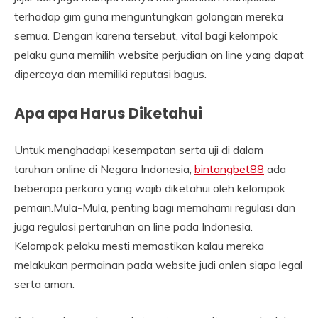
terhadap gim guna menguntungkan golongan mereka
semua. Dengan karena tersebut, vital bagi kelompok
pelaku guna memilih website perjudian on line yang dapat
dipercaya dan memiliki reputasi bagus.
Apa apa Harus Diketahui
Untuk menghadapi kesempatan serta uji di dalam
taruhan online di Negara Indonesia,
bintangbet88
ada
beberapa perkara yang wajib diketahui oleh kelompok
pemain.Mula-Mula, penting bagi memahami regulasi dan
juga regulasi pertaruhan on line pada Indonesia.
Kelompok pelaku mesti memastikan kalau mereka
melakukan permainan pada website judi onlen siapa legal
serta aman.