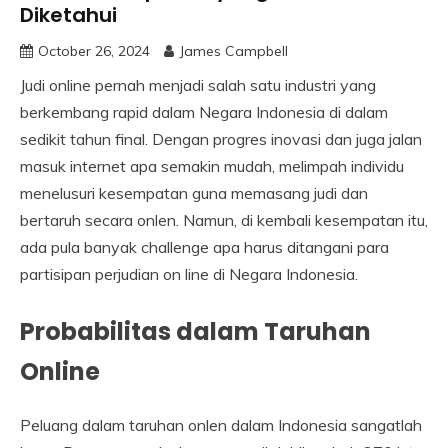
Diketahui
October 26, 2024
James Campbell
Judi online pernah menjadi salah satu industri yang
berkembang rapid dalam Negara Indonesia di dalam
sedikit tahun final. Dengan progres inovasi dan juga jalan
masuk internet apa semakin mudah, melimpah individu
menelusuri kesempatan guna memasang judi dan
bertaruh secara onlen. Namun, di kembali kesempatan itu,
ada pula banyak challenge apa harus ditangani para
partisipan perjudian on line di Negara Indonesia.
Probabilitas dalam Taruhan
Online
Peluang dalam taruhan onlen dalam Indonesia sangatlah