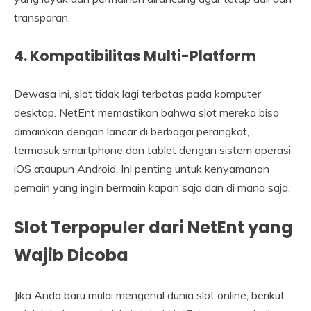
transparan.
4. Kompatibilitas Multi-Platform
Dewasa ini, slot tidak lagi terbatas pada komputer
desktop. NetEnt memastikan bahwa slot mereka bisa
dimainkan dengan lancar di berbagai perangkat,
termasuk smartphone dan tablet dengan sistem operasi
iOS ataupun Android. Ini penting untuk kenyamanan
pemain yang ingin bermain kapan saja dan di mana saja.
Slot Terpopuler dari NetEnt yang
Wajib Dicoba
Jika Anda baru mulai mengenal dunia slot online, berikut