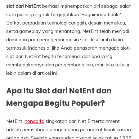
slot dari NetEnt
berhasil menempatkan diri sebagai salah
satu pionir yang tak tergoyahkan. Bagaimana tidak?
Berkat perpaduan teknologi canggih, desain memukau,
serta gameplay yang menantang, NetEnt telah menjadi
dambaan para penggemar mesin slot di seluruh dunia,
termasuk Indonesia. Jika Anda penasaran mengapa slot-
slot dari NetEnt begitu fenomenal dan apa yang
membedakannya dari pengembang lain, mari kita telusuri
lebih dalam di artikel ini.
Apa Itu Slot dari NetEnt dan
Mengapa Begitu Populer?
NetEnt,
honda4d
singkatan dari Net Entertainment,
adalah perusahaan pengembang perangkat lunak kasino
online asal Swedia yang sudah dikenal sejak tahun 1996.