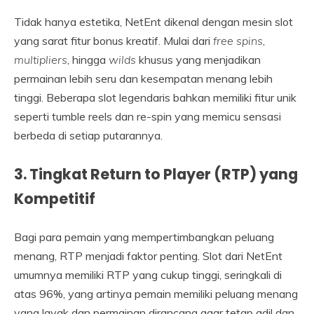
Tidak hanya estetika, NetEnt dikenal dengan mesin slot
yang sarat fitur bonus kreatif. Mulai dari
free spins
,
multipliers
, hingga
wilds
khusus yang menjadikan
permainan lebih seru dan kesempatan menang lebih
tinggi. Beberapa slot legendaris bahkan memiliki fitur unik
seperti tumble reels dan re-spin yang memicu sensasi
berbeda di setiap putarannya.
3. Tingkat Return to Player (RTP) yang
Kompetitif
Bagi para pemain yang mempertimbangkan peluang
menang, RTP menjadi faktor penting. Slot dari NetEnt
umumnya memiliki RTP yang cukup tinggi, seringkali di
atas 96%, yang artinya pemain memiliki peluang menang
yang layak dan permainan dirancang agar tetap adil dan