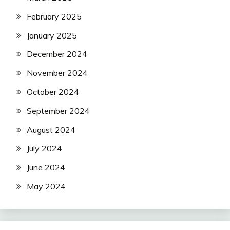
February 2025
January 2025
December 2024
November 2024
October 2024
September 2024
August 2024
July 2024
June 2024
May 2024