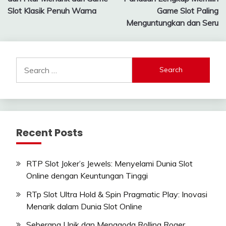
Slot Klasik Penuh Warna
Game Slot Paling
Menguntungkan dan Seru
Search
for:
Recent Posts
RTP Slot Joker’s Jewels: Menyelami Dunia Slot
Online dengan Keuntungan Tinggi
RTp Slot Ultra Hold & Spin Pragmatic Play: Inovasi
Menarik dalam Dunia Slot Online
Seberapa Unik dan Menggoda Rolling Roger