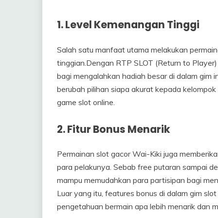
1. Level Kemenangan Tinggi
Salah satu manfaat utama melakukan permainan
tinggian.Dengan RTP SLOT (Return to Player)
bagi mengalahkan hadiah besar di dalam gim ini
berubah pilihan siapa akurat kepada kelompok 
game slot online.
2. Fitur Bonus Menarik
Permainan slot gacor Wai-Kiki juga memberik
para pelakunya. Sebab free putaran sampai deng
mampu memudahkan para partisipan bagi men
Luar yang itu, features bonus di dalam gim slo
pengetahuan bermain apa lebih menarik dan 