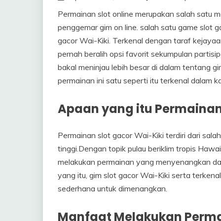
Permainan slot online merupakan salah satu m
penggemar gim on line. salah satu game slot g
gacor Wai-Kiki. Terkenal dengan taraf kejayaa
pernah beralih opsi favorit sekumpulan partisip
bakal meninjau lebih besar di dalam tentang g
permainan ini satu seperti itu terkenal dalam 
Apaan yang itu Permainan 
Permainan slot gacor Wai-Kiki terdiri dari sala
tinggi.Dengan topik pulau beriklim tropis Haw
melakukan permainan yang menyenangkan dan 
yang itu, gim slot gacor Wai-Kiki serta terken
sederhana untuk dimenangkan.
Manfaat Melakukan Permai