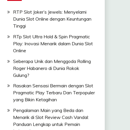
RTP Slot Joker’s Jewels: Menyelami
Dunia Slot Online dengan Keuntungan
Tinggi
RTp Slot Ultra Hold & Spin Pragmatic
Play: Inovasi Menarik dalam Dunia Slot
Online
Seberapa Unik dan Menggoda Rolling
Roger Habanero di Dunia Rokok
Gulung?
Rasakan Sensasi Bermain dengan Slot
Pragmatic Play Terbaru Dan Terpopuler
yang Bikin Ketagihan
Pengalaman Main yang Beda dan
Menarik di Slot Review Cash Vandal:
Panduan Lengkap untuk Pemain