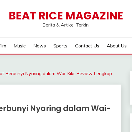
BEAT RICE MAGAZINE
Berita & Artikel Terkini
ilm
Music
News
Sports
Contact Us
About Us
ot Berbunyi Nyaring dalam Wai-Kiki: Review Lengkap
Berbunyi Nyaring dalam Wai-