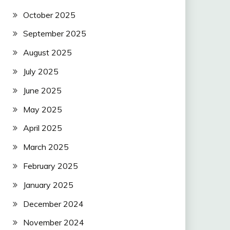
October 2025
September 2025
August 2025
July 2025
June 2025
May 2025
April 2025
March 2025
February 2025
January 2025
December 2024
November 2024