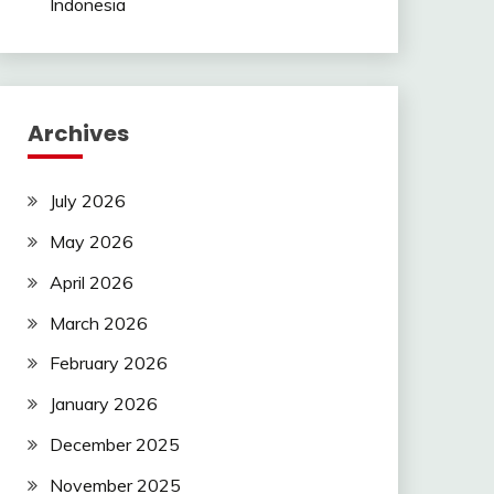
Indonesia
Archives
July 2026
May 2026
April 2026
March 2026
February 2026
January 2026
December 2025
November 2025