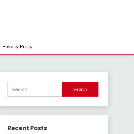
Privacy Policy
Search
for:
Recent Posts