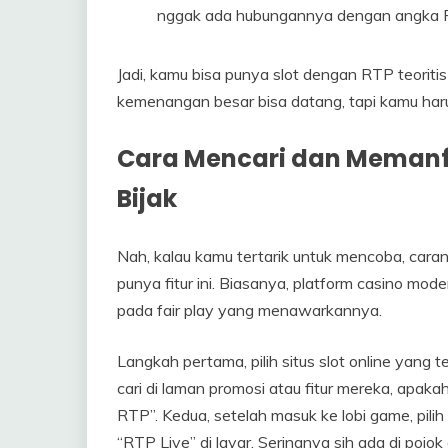
nggak ada hubungannya dengan angka R
Jadi, kamu bisa punya slot dengan RTP teoritis t
kemenangan besar bisa datang, tapi kamu harus
Cara Mencari dan Memanfa
Bijak
Nah, kalau kamu tertarik untuk mencoba, car
punya fitur ini. Biasanya, platform casino mo
pada fair play yang menawarkannya.
Langkah pertama, pilih situs slot online yang t
cari di laman promosi atau fitur mereka, apak
RTP”. Kedua, setelah masuk ke lobi game, pilih 
“RTP Live” di layar. Seringnya sih ada di pojo