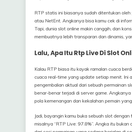
RTP statis ini biasanya sudah ditentukan oleh
atau NetEnt. Angkanya bisa kamu cek di infor
Tapi, dunia slot online makin canggih, dan ko
membuatnya lebih transparan dan dinamis, yan
Lalu, Apa Itu Rtp Live Di Slot O
Kalau RTP biasa itu kayak ramalan cuaca berd
cuaca real-time yang update setiap menit. Ini
pengembalian aktual dari sebuah permainan sl
benar-benar terjadi di server game. Angkanya
pola kemenangan dan kekalahan pemain yang s
Jadi, bayangin kamu buka sebuah slot dengan fi
misalnya “RTP Live: 97.8%”. Angka itu bukan an
dari sesi permainan yang sedang berjalan di se