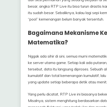
besar, angka RTP Live itu bisa turun drastis 
itu sudah besar. Sebaliknya, kalau lagi sepi 
“pool” kemenangan belum banyak tersentuh.
Bagaimana Mekanisme Kerja
Matematika?
Nggak ada sihir di sini, semua murni matemati
ke server utama game. Setiap kali ada putaran
tersebut, data itu langsung diproses. Sebuah 
kumulatif dan total kemenangan kumulatif, l
yang update setiap beberapa detik atau menit
Yang perlu dicatat, RTP Live ini biasanya bek
Misalnya, sistem menghitung berdasarkan data 1