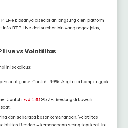
RTP Live biasanya disediakan langsung oleh platform
 info RTP Live dari sumber lain yang nggak jelas,
Live vs Volatilitas
l ini sekaligus:
 pembuat game. Contoh: 96%. Angka ini hampir nggak
me. Contoh:
wd 138
95.2% (sedang di bawah
 saat.
g dan seberapa besar kemenangan. Volatilitas
olatilitas Rendah = kemenangan sering tapi kecil. Ini