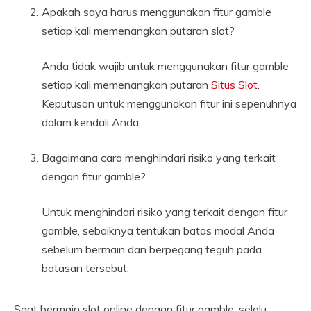
Apakah saya harus menggunakan fitur gamble
setiap kali memenangkan putaran slot?
Anda tidak wajib untuk menggunakan fitur gamble
setiap kali memenangkan putaran
Situs Slot
.
Keputusan untuk menggunakan fitur ini sepenuhnya
dalam kendali Anda.
Bagaimana cara menghindari risiko yang terkait
dengan fitur gamble?
Untuk menghindari risiko yang terkait dengan fitur
gamble, sebaiknya tentukan batas modal Anda
sebelum bermain dan berpegang teguh pada
batasan tersebut.
Saat bermain slot online dengan fitur gamble, selalu