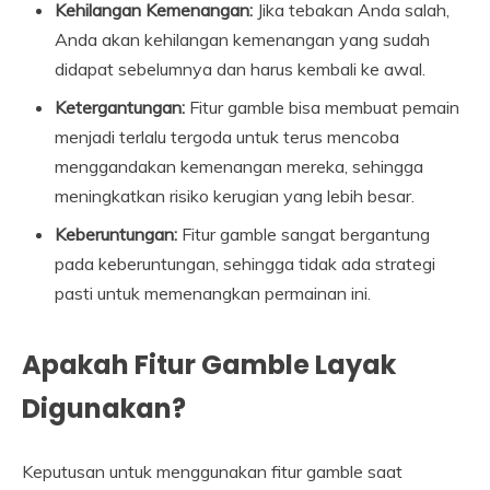
Kehilangan Kemenangan:
Jika tebakan Anda salah,
Anda akan kehilangan kemenangan yang sudah
didapat sebelumnya dan harus kembali ke awal.
Ketergantungan:
Fitur gamble bisa membuat pemain
menjadi terlalu tergoda untuk terus mencoba
menggandakan kemenangan mereka, sehingga
meningkatkan risiko kerugian yang lebih besar.
Keberuntungan:
Fitur gamble sangat bergantung
pada keberuntungan, sehingga tidak ada strategi
pasti untuk memenangkan permainan ini.
Apakah Fitur Gamble Layak
Digunakan?
Keputusan untuk menggunakan fitur gamble saat