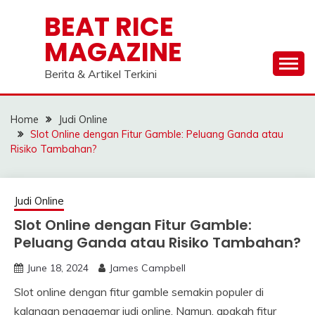
Skip
BEAT RICE
to
MAGAZINE
content
Berita & Artikel Terkini
Home
Judi Online
Slot Online dengan Fitur Gamble: Peluang Ganda atau
Risiko Tambahan?
Judi Online
Slot Online dengan Fitur Gamble:
Peluang Ganda atau Risiko Tambahan?
June 18, 2024
James Campbell
Slot online dengan fitur gamble semakin populer di
kalangan penggemar judi online. Namun, apakah fitur