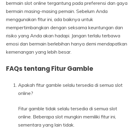
bermain slot online tergantung pada preferensi dan gaya
bermain masing-masing pemain. Sebelum Anda
menggunakan fitur ini, ada baiknya untuk
mempertimbangkan dengan seksama keuntungan dan
risiko yang Anda akan hadapi. Jangan terlalu terbawa
emosi dan bermain berlebihan hanya demi mendapatkan
kemenangan yang lebih besar.
FAQs tentang Fitur Gamble
Apakah fitur gamble selalu tersedia di semua slot
online?
Fitur gamble tidak selalu tersedia di semua slot
online. Beberapa slot mungkin memiliki fitur ini,
sementara yang lain tidak.