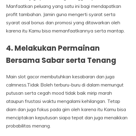
Manfaatkan peluang yang satu ini bagi mendapatkan
profit tambahan. Jamin guna mengerti syarat serta
syarat asal bonus dan promosi yang ditawarkan oleh
karena itu Kamu bisa memanfaatkannya serta mantap.
4. Melakukan Permainan
Bersama Sabar serta Tenang
Main slot gacor membutuhkan kesabaran dan juga
calmness.Tidak Boleh terburu-buru di dalam memungut
putusan serta cegah mood tidak baik mirip marah
ataupun frustasi waktu mengalami kehilangan. Tetap
diam dan juga fokus pada gim oleh karena itu Kamu bisa
menciptakan keputusan siapa tepat dan juga menaikkan
probabilitas menang.