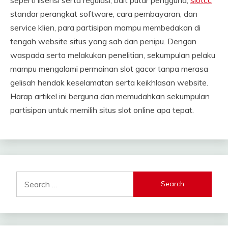
standar perangkat software, cara pembayaran, dan
service klien, para partisipan mampu membedakan di
tengah website situs yang sah dan penipu. Dengan
waspada serta melakukan penelitian, sekumpulan pelaku
mampu mengalami permainan slot gacor tanpa merasa
gelisah hendak keselamatan serta keikhlasan website.
Harap artikel ini berguna dan memudahkan sekumpulan
partisipan untuk memilih situs slot online apa tepat.
Search
for: