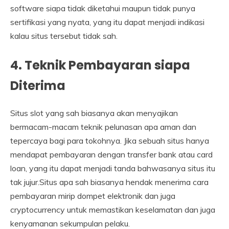
software siapa tidak diketahui maupun tidak punya
sertifikasi yang nyata, yang itu dapat menjadi indikasi
kalau situs tersebut tidak sah.
4. Teknik Pembayaran siapa
Diterima
Situs slot yang sah biasanya akan menyajikan
bermacam-macam teknik pelunasan apa aman dan
tepercaya bagi para tokohnya. Jika sebuah situs hanya
mendapat pembayaran dengan transfer bank atau card
loan, yang itu dapat menjadi tanda bahwasanya situs itu
tak jujur.Situs apa sah biasanya hendak menerima cara
pembayaran mirip dompet elektronik dan juga
cryptocurrency untuk memastikan keselamatan dan juga
kenyamanan sekumpulan pelaku.