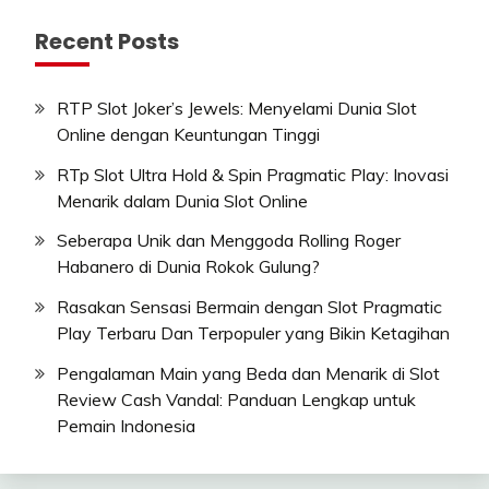
Recent Posts
RTP Slot Joker’s Jewels: Menyelami Dunia Slot
Online dengan Keuntungan Tinggi
RTp Slot Ultra Hold & Spin Pragmatic Play: Inovasi
Menarik dalam Dunia Slot Online
Seberapa Unik dan Menggoda Rolling Roger
Habanero di Dunia Rokok Gulung?
Rasakan Sensasi Bermain dengan Slot Pragmatic
Play Terbaru Dan Terpopuler yang Bikin Ketagihan
Pengalaman Main yang Beda dan Menarik di Slot
Review Cash Vandal: Panduan Lengkap untuk
Pemain Indonesia