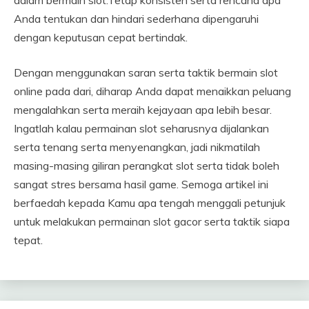
dalam bermain slot.Tetap konsisten serta rencana apa
Anda tentukan dan hindari sederhana dipengaruhi
dengan keputusan cepat bertindak.
Dengan menggunakan saran serta taktik bermain slot
online pada dari, diharap Anda dapat menaikkan peluang
mengalahkan serta meraih kejayaan apa lebih besar.
Ingatlah kalau permainan slot seharusnya dijalankan
serta tenang serta menyenangkan, jadi nikmatilah
masing-masing giliran perangkat slot serta tidak boleh
sangat stres bersama hasil game. Semoga artikel ini
berfaedah kepada Kamu apa tengah menggali petunjuk
untuk melakukan permainan slot gacor serta taktik siapa
tepat.