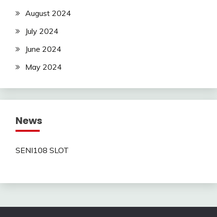
August 2024
July 2024
June 2024
May 2024
News
SENI108 SLOT