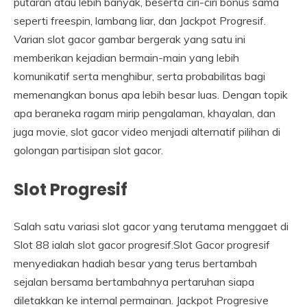
putaran atau lebih banyak, beserta ciri-ciri bonus sama
seperti freespin, lambang liar, dan Jackpot Progresif.
Varian slot gacor gambar bergerak yang satu ini
memberikan kejadian bermain-main yang lebih
komunikatif serta menghibur, serta probabilitas bagi
memenangkan bonus apa lebih besar luas. Dengan topik
apa beraneka ragam mirip pengalaman, khayalan, dan
juga movie, slot gacor video menjadi alternatif pilihan di
golongan partisipan slot gacor.
Slot Progresif
Salah satu variasi slot gacor yang terutama menggaet di
Slot 88 ialah slot gacor progresif.Slot Gacor progresif
menyediakan hadiah besar yang terus bertambah
sejalan bersama bertambahnya pertaruhan siapa
diletakkan ke internal permainan. Jackpot Progresive