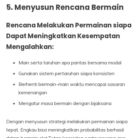
5. Menyusun Rencana Bermain
Rencana Melakukan Permainan siapa
Dapat Meningkatkan Kesempatan
Mengalahkan:
Main serta taruhan apa pantas bersama modal
Gunakan sistem pertaruhan siapa konsisten
Berhenti bermain-main waktu mencapai sasaran
kemenangan
Mengatur masa bermain dengan bijaksana
Dengan menyusun strategi melakukan permainan siapa
tepat, Engkau bisa meningkatkan probabilitas berhasil