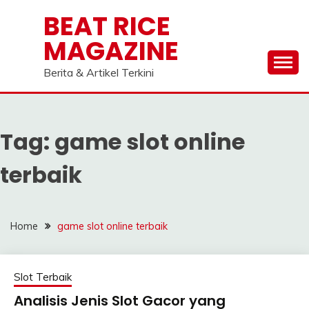
Skip
BEAT RICE
to
MAGAZINE
content
Berita & Artikel Terkini
Tag:
game slot online
terbaik
Home
game slot online terbaik
Slot Terbaik
Analisis Jenis Slot Gacor yang