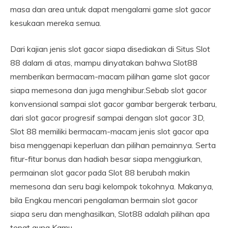
masa dan area untuk dapat mengalami game slot gacor
kesukaan mereka semua.
Dari kajian jenis slot gacor siapa disediakan di Situs Slot
88 dalam di atas, mampu dinyatakan bahwa Slot88
memberikan bermacam-macam pilihan game slot gacor
siapa memesona dan juga menghibur.Sebab slot gacor
konvensional sampai slot gacor gambar bergerak terbaru,
dari slot gacor progresif sampai dengan slot gacor 3D,
Slot 88 memiliki bermacam-macam jenis slot gacor apa
bisa menggenapi keperluan dan pilihan pemainnya. Serta
fitur-fitur bonus dan hadiah besar siapa menggiurkan,
permainan slot gacor pada Slot 88 berubah makin
memesona dan seru bagi kelompok tokohnya. Makanya,
bila Engkau mencari pengalaman bermain slot gacor
siapa seru dan menghasilkan, Slot88 adalah pilihan apa
tepat guna Kamu.