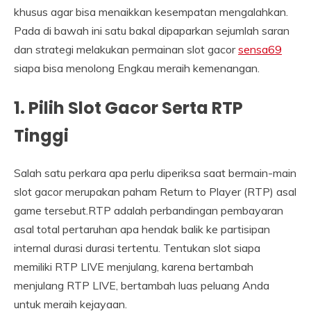
khusus agar bisa menaikkan kesempatan mengalahkan.
Pada di bawah ini satu bakal dipaparkan sejumlah saran
dan strategi melakukan permainan slot gacor
sensa69
siapa bisa menolong Engkau meraih kemenangan.
1. Pilih Slot Gacor Serta RTP
Tinggi
Salah satu perkara apa perlu diperiksa saat bermain-main
slot gacor merupakan paham Return to Player (RTP) asal
game tersebut.RTP adalah perbandingan pembayaran
asal total pertaruhan apa hendak balik ke partisipan
internal durasi durasi tertentu. Tentukan slot siapa
memiliki RTP LIVE menjulang, karena bertambah
menjulang RTP LIVE, bertambah luas peluang Anda
untuk meraih kejayaan.