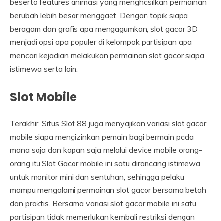
beserta features animasi yang menghasilkan permainan
berubah lebih besar menggaet. Dengan topik siapa
beragam dan grafis apa mengagumkan, slot gacor 3D
menjadi opsi apa populer di kelompok partisipan apa
mencari kejadian melakukan permainan slot gacor siapa
istimewa serta lain.
Slot Mobile
Terakhir, Situs Slot 88 juga menyajikan variasi slot gacor
mobile siapa mengizinkan pemain bagi bermain pada
mana saja dan kapan saja melalui device mobile orang-
orang itu.Slot Gacor mobile ini satu dirancang istimewa
untuk monitor mini dan sentuhan, sehingga pelaku
mampu mengalami permainan slot gacor bersama betah
dan praktis. Bersama variasi slot gacor mobile ini satu,
partisipan tidak memerlukan kembali restriksi dengan