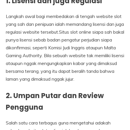
1. Lisensi dan juga Regulasi
Langkah awal bagi membedakan di tengah website slot
yang sah dan penipuan ialah memandang lisensi dan juga
regulasi website tersebut.Situs slot online siapa sah bakal
punya lisensi sebab badan pengatur perjudian siapa
dikonfirmasi, seperti Komisi Judi Inggris ataupun Malta
Gaming Authority. Bila sebuah website tak memiliki lisensi
ataupun nggak mengungkapkan kabar yang dimaksud
bersama terang, yang itu dapat beralih tanda bahwa
laman yang dimaksud nggak jujur.
2. Umpan Putar dan Review
Pengguna
Salah satu cara terbagus guna mengetahui adakah