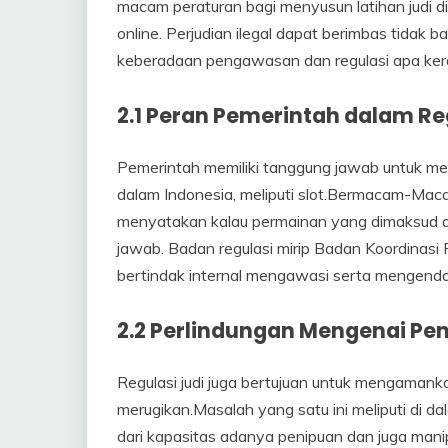
macam peraturan bagi menyusun latihan judi di 
online. Perjudian ilegal dapat berimbas tidak 
keberadaan pengawasan dan regulasi apa ker
2.1 Peran Pemerintah dalam Re
Pemerintah memiliki tanggung jawab untuk m
dalam Indonesia, meliputi slot.Bermacam-Mac
menyatakan kalau permainan yang dimaksud d
jawab. Badan regulasi mirip Badan Koordinasi
bertindak internal mengawasi serta mengendali
2.2 Perlindungan Mengenai Pe
Regulasi judi juga bertujuan untuk mengamankan
merugikan.Masalah yang satu ini meliputi di dal
dari kapasitas adanya penipuan dan juga man