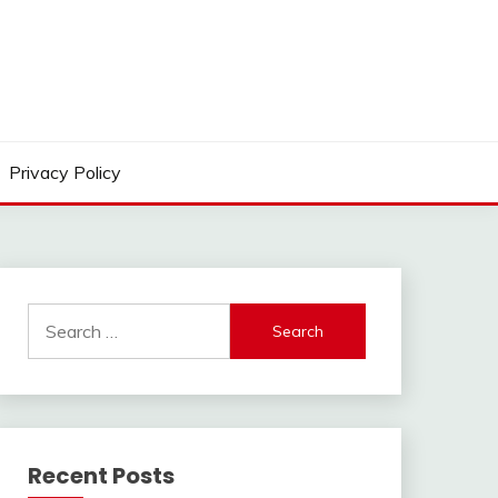
Privacy Policy
Search
for:
Recent Posts