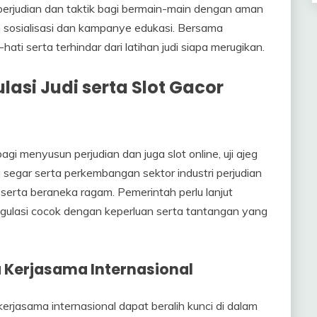
perjudian dan taktik bagi bermain-main dengan aman
osialisasi dan kampanye edukasi. Bersama
hati serta terhindar dari latihan judi siapa merugikan.
lasi Judi serta Slot Gacor
gi menyusun perjudian dan juga slot online, uji ajeg
segar serta perkembangan sektor industri perjudian
erta beraneka ragam. Pemerintah perlu lanjut
gulasi cocok dengan keperluan serta tantangan yang
 Kerjasama Internasional
rjasama internasional dapat beralih kunci di dalam