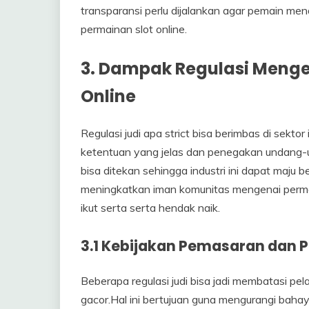
transparansi perlu dijalankan agar pemain me
permainan slot online.
3. Dampak Regulasi Mengen
Online
Regulasi judi apa strict bisa berimbas di sekt
ketentuan yang jelas dan penegakan undang-u
bisa ditekan sehingga industri ini dapat maju b
meningkatkan iman komunitas mengenai permain
ikut serta serta hendak naik.
3.1 Kebijakan Pemasaran dan
Beberapa regulasi judi bisa jadi membatasi p
gacor.Hal ini bertujuan guna mengurangi bah