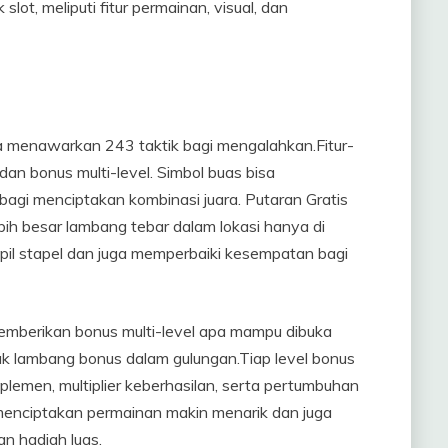
ot, meliputi fitur permainan, visual, dan
 apa menawarkan 243 taktik bagi mengalahkan.Fitur-
 dan bonus multi-level. Simbol buas bisa
bagi menciptakan kombinasi juara. Putaran Gratis
bih besar lambang tebar dalam lokasi hanya di
ampil stapel dan juga memperbaiki kesempatan bagi
a memberikan bonus multi-level apa mampu dibuka
k lambang bonus dalam gulungan.Tiap level bonus
plemen, multiplier keberhasilan, serta pertumbuhan
atu menciptakan permainan makin menarik dan juga
 hadiah luas.