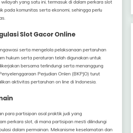
wilayah yang satu ini, termasuk di dalam perkara slot
baik pada komunitas serta ekonomi, sehingga perlu
as.
gulasi Slot Gacor Online
engawasi serta mengelola pelaksanaan pertaruhan
am hukum serta peraturan telah digunakan untuk
ikerjakan bersama terlindungi serta menanggung
 Penyelenggaraan Perjudian Onlen (BKPJO) turut
kan aktivitas pertaruhan on line di Indonesia.
main
 para partisipan asal praktik judi yang
am perkara slot, di mana partisipan mesti dilindungi
ipulasi dalam permainan. Mekanisme keselamatan dan