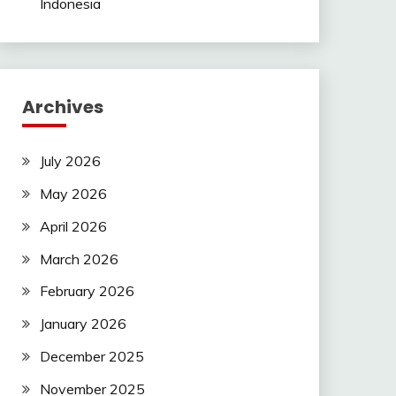
Indonesia
Archives
July 2026
May 2026
April 2026
March 2026
February 2026
January 2026
December 2025
November 2025