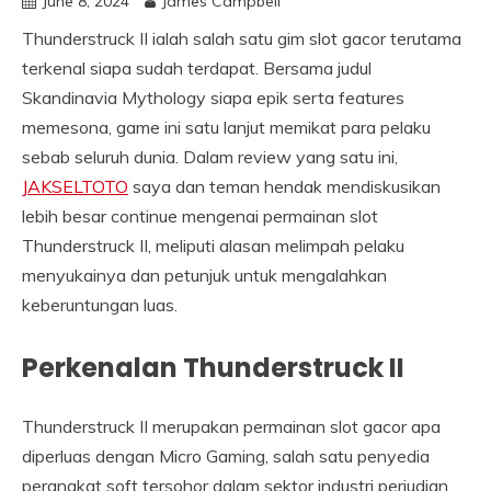
June 8, 2024
James Campbell
Thunderstruck II ialah salah satu gim slot gacor terutama
terkenal siapa sudah terdapat. Bersama judul
Skandinavia Mythology siapa epik serta features
memesona, game ini satu lanjut memikat para pelaku
sebab seluruh dunia. Dalam review yang satu ini,
JAKSELTOTO
saya dan teman hendak mendiskusikan
lebih besar continue mengenai permainan slot
Thunderstruck II, meliputi alasan melimpah pelaku
menyukainya dan petunjuk untuk mengalahkan
keberuntungan luas.
Perkenalan Thunderstruck II
Thunderstruck II merupakan permainan slot gacor apa
diperluas dengan Micro Gaming, salah satu penyedia
perangkat soft tersohor dalam sektor industri perjudian