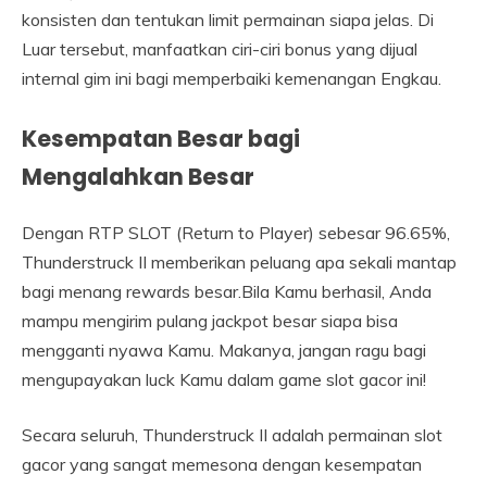
konsisten dan tentukan limit permainan siapa jelas. Di
Luar tersebut, manfaatkan ciri-ciri bonus yang dijual
internal gim ini bagi memperbaiki kemenangan Engkau.
Kesempatan Besar bagi
Mengalahkan Besar
Dengan RTP SLOT (Return to Player) sebesar 96.65%,
Thunderstruck II memberikan peluang apa sekali mantap
bagi menang rewards besar.Bila Kamu berhasil, Anda
mampu mengirim pulang jackpot besar siapa bisa
mengganti nyawa Kamu. Makanya, jangan ragu bagi
mengupayakan luck Kamu dalam game slot gacor ini!
Secara seluruh, Thunderstruck II adalah permainan slot
gacor yang sangat memesona dengan kesempatan