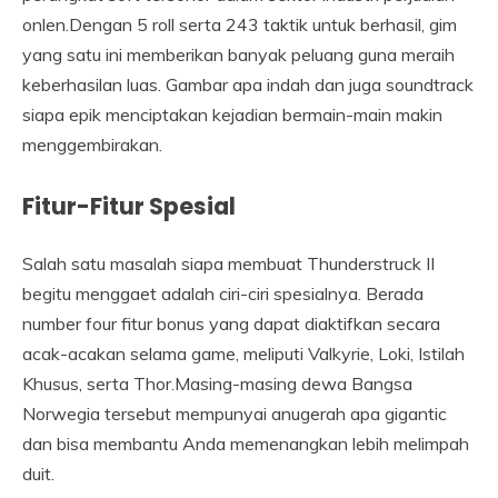
onlen.Dengan 5 roll serta 243 taktik untuk berhasil, gim
yang satu ini memberikan banyak peluang guna meraih
keberhasilan luas. Gambar apa indah dan juga soundtrack
siapa epik menciptakan kejadian bermain-main makin
menggembirakan.
Fitur-Fitur Spesial
Salah satu masalah siapa membuat Thunderstruck II
begitu menggaet adalah ciri-ciri spesialnya. Berada
number four fitur bonus yang dapat diaktifkan secara
acak-acakan selama game, meliputi Valkyrie, Loki, Istilah
Khusus, serta Thor.Masing-masing dewa Bangsa
Norwegia tersebut mempunyai anugerah apa gigantic
dan bisa membantu Anda memenangkan lebih melimpah
duit.