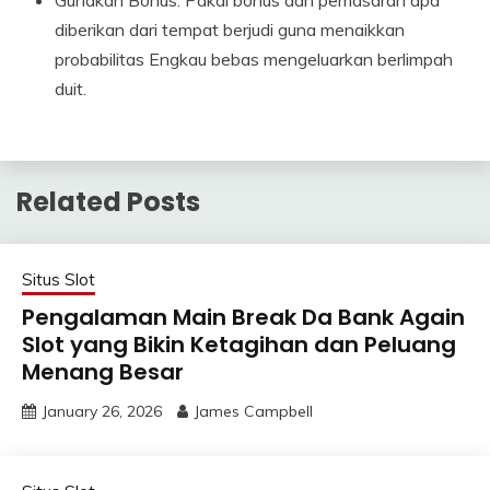
diberikan dari tempat berjudi guna menaikkan
probabilitas Engkau bebas mengeluarkan berlimpah
duit.
Related Posts
Situs Slot
Pengalaman Main Break Da Bank Again
Slot yang Bikin Ketagihan dan Peluang
Menang Besar
January 26, 2026
James Campbell