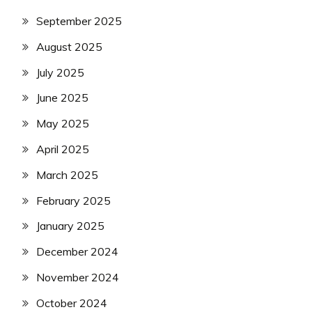
September 2025
August 2025
July 2025
June 2025
May 2025
April 2025
March 2025
February 2025
January 2025
December 2024
November 2024
October 2024