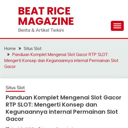
Skip
BEAT RICE
to
MAGAZINE
content
Berita & Artikel Terkini
Home
Situs Slot
Panduan Komplet Mengenai Slot Gacor RTP SLOT:
Mengerti Konsep dan Kegunaannya internal Permainan Slot
Gacor
Situs Slot
Panduan Komplet Mengenai Slot Gacor
RTP SLOT: Mengerti Konsep dan
Kegunaannya internal Permainan Slot
Gacor