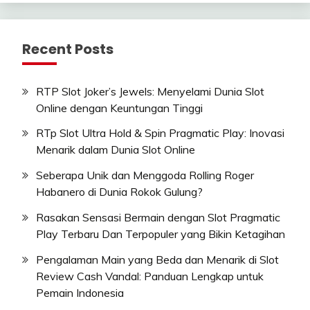
Recent Posts
RTP Slot Joker’s Jewels: Menyelami Dunia Slot
Online dengan Keuntungan Tinggi
RTp Slot Ultra Hold & Spin Pragmatic Play: Inovasi
Menarik dalam Dunia Slot Online
Seberapa Unik dan Menggoda Rolling Roger
Habanero di Dunia Rokok Gulung?
Rasakan Sensasi Bermain dengan Slot Pragmatic
Play Terbaru Dan Terpopuler yang Bikin Ketagihan
Pengalaman Main yang Beda dan Menarik di Slot
Review Cash Vandal: Panduan Lengkap untuk
Pemain Indonesia