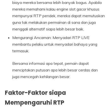
biaya mereka bersama lebih banyak bagus. Apabila
mereka memahami kalau engine slot gacor khusus
mempunyai RTP pendek, mereka dapat memutuskan
guna tak melakukan permainan di sana dan juga
menggali alternatif siapa lebih besar baik.
Mengurangi Ancaman: Menyadari RTP LIVE
membantu pelaku untuk menyadari bahaya yang
termasuk.
Bersama informasi apa tepat, pemain dapat
menciptakan putusan apa lebih besar cerdas dan
juga mencegah kehilangan besar.
Faktor-Faktor siapa
Mempengaruhi RTP