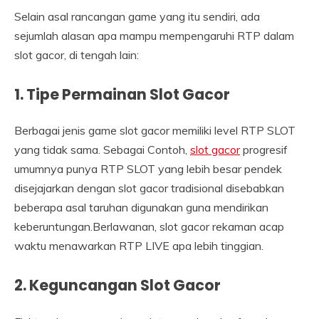
Selain asal rancangan game yang itu sendiri, ada
sejumlah alasan apa mampu mempengaruhi RTP dalam
slot gacor, di tengah lain:
1. Tipe Permainan Slot Gacor
Berbagai jenis game slot gacor memiliki level RTP SLOT
yang tidak sama. Sebagai Contoh,
slot gacor
progresif
umumnya punya RTP SLOT yang lebih besar pendek
disejajarkan dengan slot gacor tradisional disebabkan
beberapa asal taruhan digunakan guna mendirikan
keberuntungan.Berlawanan, slot gacor rekaman acap
waktu menawarkan RTP LIVE apa lebih tinggian.
2. Keguncangan Slot Gacor