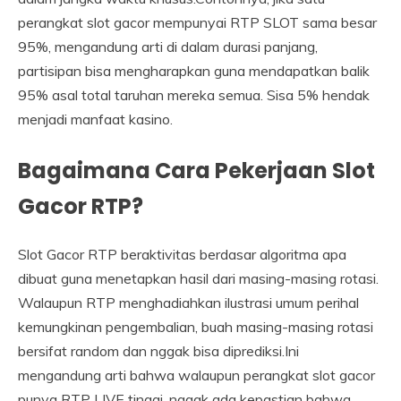
perangkat slot gacor mempunyai RTP SLOT sama besar
95%, mengandung arti di dalam durasi panjang,
partisipan bisa mengharapkan guna mendapatkan balik
95% asal total taruhan mereka semua. Sisa 5% hendak
menjadi manfaat kasino.
Bagaimana Cara Pekerjaan Slot
Gacor RTP?
Slot Gacor RTP beraktivitas berdasar algoritma apa
dibuat guna menetapkan hasil dari masing-masing rotasi.
Walaupun RTP menghadiahkan ilustrasi umum perihal
kemungkinan pengembalian, buah masing-masing rotasi
bersifat random dan nggak bisa diprediksi.Ini
mengandung arti bahwa walaupun perangkat slot gacor
punya RTP LIVE tinggi, nggak ada kepastian bahwa