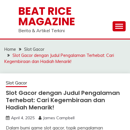
Skip
BEAT RICE
to
MAGAZINE
content
Berita & Artikel Terkini
Home
Slot Gacor
Slot Gacor dengan Judul Pengalaman Terhebat: Cari
Kegembiraan dan Hadiah Menarik!
Slot Gacor
Slot Gacor dengan Judul Pengalaman
Terhebat: Cari Kegembiraan dan
Hadiah Menarik!
April 4, 2025
James Campbell
Dalam bumi game slot gacor, topik pengalaman