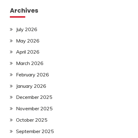
Archives
July 2026
May 2026
April 2026
March 2026
February 2026
January 2026
December 2025
November 2025
October 2025
September 2025