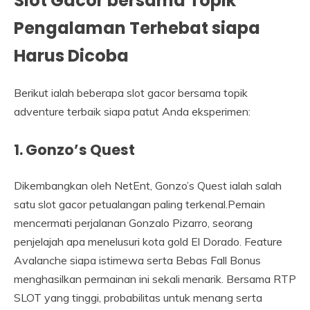
Slot Gacor bersama Topik
Pengalaman Terhebat siapa
Harus Dicoba
Berikut ialah beberapa slot gacor bersama topik
adventure terbaik siapa patut Anda eksperimen:
1. Gonzo’s Quest
Dikembangkan oleh NetEnt, Gonzo’s Quest ialah salah
satu slot gacor petualangan paling terkenal.Pemain
mencermati perjalanan Gonzalo Pizarro, seorang
penjelajah apa menelusuri kota gold El Dorado. Feature
Avalanche siapa istimewa serta Bebas Fall Bonus
menghasilkan permainan ini sekali menarik. Bersama RTP
SLOT yang tinggi, probabilitas untuk menang serta