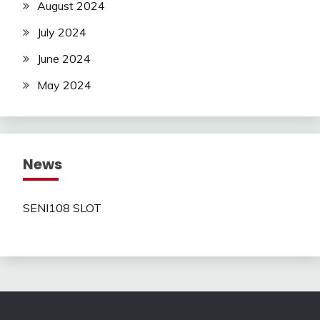
August 2024
July 2024
June 2024
May 2024
News
SENI108 SLOT